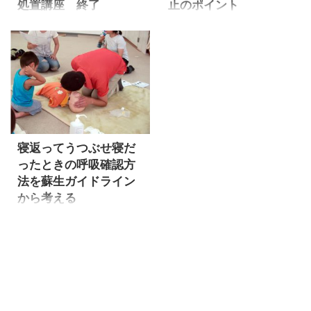
処置講座 終了
止のポイント
日本病児保育協会の「保育
心肺蘇生のやり方が、日本版
スキルアップ・オープンセミ
蘇生ガイドライン2010を土台
ナー」（2014年9月27日
とした普及プログラムへと更
（土）10:00～11:45）救急救
新されました。これまでは開
命講座「5～6分が生命の分か
始当初に「人工呼吸（補助呼
れ目！ 保育の現場に潜む『子
吸）を２回」行なったあとに
どもの窒息』即時対処法」受
胸を30回押す手順でしたが、
講者募集のお知らせです。子
その人工呼吸より前に、胸を
どもの救命処置というと、子
押しはじめるように改訂され
寝返ってうつぶせ寝だ
どもが高いところから落下し
ました。 発見して、少しでも
ったときの呼吸確認方
たりしたことで負った大きな
早く蘇生術が行われれば、命
法を蘇生ガイドライン
怪我への手当てを思い浮かべ
は救われる可能性が高まり、
から考える
ることが少なくありません。
さらに元々の元気な姿で日常
しかし保育現場で子どもが命
生活に戻れる可能性も高まり
2011年に入って、消防署をは
を失う深刻な結果を招いた事
ます。発見者や周りの人間
じめとした普及団体の心肺蘇
故の多くが、実は「窒息」
が、できる限り遠慮や気後れ
生法のやり方が、2010年日本
（息ができなくなる出来事）
することなく、心肺蘇生を始
版蘇生ガイドラインを土台に
です。窒息事故はあらゆる保
めてもらえるようにするこ
したものへ更新されました。
育現場で起こっています。窒
と、それが呼吸より先に、胸
現時点の変更点は、「心肺停
...
を押すことが ...
止かを判断する呼吸確認のや