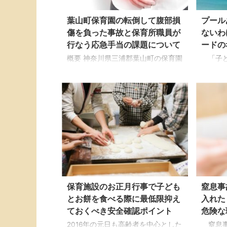
葉山町保育園の転倒して腹部損
プール
傷を負った事故と保育所職員が
ないわ
行なう応急手当の課題について
ードの
概要 神奈川県三浦郡葉山町の保育園
「子ど
で発生した事故の検証報告書を振り
い」、
返りながら、子どものケガの調べ方
ージが
に関する保育者の課題と応急手当を
保育を
するときに心掛けたいポイントにつ
ナスイ
いてお届けします。 本件は子どもの
の命を
腹部の臓器が損傷したことで出血性
するこ
ショックが発生しましたが、子ども
ど、具
が「おなかがいたい」とは訴えたも
いけば
のの保育者が確認してもケガを見て
ジレン
取れませんでした。このような事故
ます。
の子どもの傷病に対して適当な処置
え方に
保育施設のお正月行事で子ども
窒息事
で救命するには何が必要だったでし
スク」
ょうか。 保育現場では事故が発生し
が不可
とお餅を食べる際に最低限抑え
入れた
た瞬間を保育者が見ていないことも
ご存知
ておくべき安全確認ポイント
危険な
多いため、子どもが訴える ...
園におけ
2016年の元日も高齢者を中心とした
窒息事