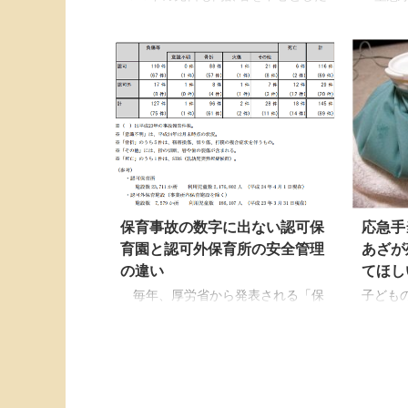
窒息事故が複数件起きました。高齢
行なう
者にとってお餅は危険ですが同様に
として
幼児期の子どもにとっても最も危険
や、「
な食べ物のひとつです。保育施設で
疑問を
安易に食べさせているとは言いませ
背中を
んが、「食文化の継承」を理由にお
り、叩
餅を食べさせるのは止めるのも大切
ともあ
な選択肢といえるほどです。お餅が
ばかり
子どもにとって危ない理由は「事故
能性も
が起きているから」というだけのも
水を飲
のではありません。お餅という食べ
きる、
保育事故の数字に出ない認可保
応急手
物と、子どもの体の仕組みにかかわ
果のあ
る問題です。 子どもがお餅をおいし
保育者
育園と認可外保育所の安全管理
あざが
く食べるには、まず安全であってこ
下」の
の違い
てほし
そです。お餅を小さく切る ...
す。 
毎年、厚労省から発表される「保
子ども
...
育施設における事故報告集計」によ
えまで
って話題となる、「無認可保育所の
はあり
杜撰な安全管理」の信ぴょう性を疑
んご質
ったことはありますか？ここでは保
所を揉
育事故報告集計の数値の裏側にある
慌てて