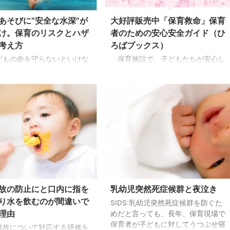
あそびに”安全な水深”が
大好評販売中「保育救命」保育
け。保育のリスクとハザ
者のための安心安全ガイド（ひ
考え方
ろばブックス）
もの命を守らないといけな
保育施設で、子どもたちが安心し
保育現場からはそんなメッセ
て、元気にあそぶことができる、子
聴こえる反面、「安全管理は
どもの発達を保障する安全な保育環
乏しいものにする」とのマイ
境づくりを応援していくためのガイ
メージも。そこには、子ども
ドブック、「保育救命」がメイトの
守ることも、ゆたかな保育を
ひろばブックス（月刊ひろば別冊）
とも、どちらも大事だけれ
から出版以来、7刷まで増刷して絶
体的にどのように両立させて
賛好評発売中です。 【読者の声】分
いいのかが判らないという、
かりやすく、読みやすかったです。
マに陥った苦しさも見えてき
期待以上の内容でした。満足してま
 解決するための安全管理の考
す。【評価：★★★★★】【読者の
、あそびにおける「学びのリ
声】誤嚥やアナフィラキシーへの対
故の防止にと口内に指を
乳幼児突然死症候群と夜泣き
と「子どもだけでは危険回避
応など緊張度の高い場面を想定して
能なハザード」があることは
購入しましたが、そういった重大事
り水を飲むのが間違いで
SIDS:乳幼児突然死症候群を防ぐた
でしょう。国交省の「都市公
故だけでなく、日常で起こりやすい
理由
めだと言っても、長年、保育現場で
る遊具の安全確保に関す ...
ケガなどへの対処も勉強になり ...
保育者が子どもに対してうつぶせ寝
故について対応する研修を