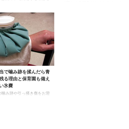
で寝かせる行為がなくなりません。
と、「指を入れて掻き出そう
乳幼児突然死症候群を防ぐためにや
指を噛まれた」という悩み
ってはいけないとされる、うつぶせ
水を飲ませるのは？」という
寝のほか、暖めすぎたりタバコの煙
尋ねられます。そのほかにも
に曝される環境がなぜダメなのか、
叩くタイミングがズレていた
実は保育者がよく分かっていないと
き方が弱弱しい実例を聞くこ
いう声と関係があるのかもしれませ
ります。 これらは効果が低い
ん。 乳幼児突然死症候群（Sudden
か、子どもを危険に陥れる可
Infant Death Syndrome）とは、
高まります。指を入れない、
「元気に育っていた赤ちゃんが、事
ませないで別の方法が選択で
故や窒息ではなく、眠っている間に
適当なタイミングで背中へ効
突然死亡する病気」だと厚労省が定
当で噛み跡を揉んだら青
る叩き方を行なうためには、
...
も、発育における「摂食と嚥
残る理由と保育園も備え
仕組みを知ることが大切で
い氷嚢
食べ物をノドに送り込む摂食
の噛み跡や引っ掻き傷をお迎
に消してしまえる手当て方法
ませんか？と今も昔もたくさ
問いただきます。噛まれた箇
んだり、噛み跡が腫れてから
子どもの肌に保冷剤を当て