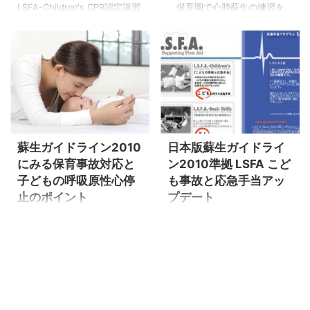
LSFA-Children's CPR認定講習
保育園で心肺蘇生の練習を
という応急手当プログラムを
したくても高価なマネキンは
受講してくださった方から、
買えませんでした。また安価
その二日後の早朝に駅で倒れ
な救急救命マネキンもどき人
ていた人の救命行為をしたと
形では胸を押すことだけしか
報告がありました。受講時に
できませんでした。そんな課
懸命にマネキンの胸を押して
題を解決してくれる、手足も
ズリ剥けた手の皮は、実際の
ついてリアルな乳児の形状を
救命行為でまた剥けてしまっ
している、安価で誰でも手に
たそうです。 気持ちが昂った
入れられる、子どもの事故に
蘇生ガイドライン2010
日本版蘇生ガイドライ
り、咄嗟の出来事に慌ててし
関わる保育者にとって人工呼
にみる保育事故対応と
ン2010準拠 LSFA こど
まうと、「受講したばかり」
吸の練習ができる「ミニベビ
子どもの呼吸原性心停
も事故と応急手当アッ
でも視野が狭くなったりしま
ー」が登場しました。 救命救
止のポイント
プデート
す。自分が慌てていないか立
急の講習会に参加したもの
ち止まって、場合によっては
の、時間をかけて心肺蘇生の
心肺蘇生のやり方が、日本版
Life Supporting First Aid （通
深呼吸をおススメしていま
練習ができなかった、まして
蘇生ガイドライン2010を土台
称 LSFA）とは、街中の事故で
す。（報告から見えた応急手
乳児用のマネキンに触れられ
とした普及プログラムへと更
ケガをした人や、突発的な体
当の重要なポイントをお伝え
なかった、人工呼吸の練習な
新されました。これまでは開
調不良で（状況によっては心
します） ポイント：深 ...
んてしたことがない。そんな
始当初に「人工呼吸（補助呼
肺停止に至って）動けなくな
状況をひっくり返 ...
吸）を２回」行なったあとに
った人に寄り添う、緊急の事
胸を30回押す手順でしたが、
態に対処するための応急手当