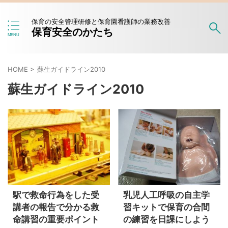
保育の安全管理研修と保育園看護師の業務改善
保育安全のかたち
HOME
>
蘇生ガイドライン2010
蘇生ガイドライン2010
駅で救命行為をした受
乳児人工呼吸の自主学
講者の報告で分かる救
習キットで保育の合間
命講習の重要ポイント
の練習を日課にしよう