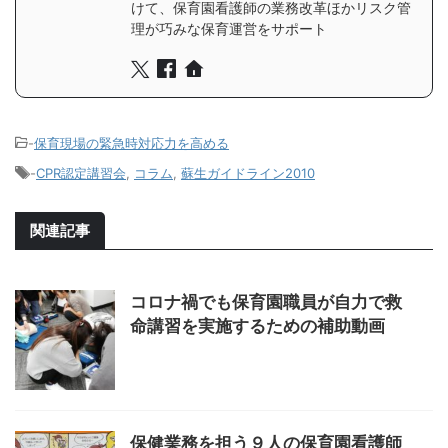
けて、保育園看護師の業務改革ほかリスク管
理が巧みな保育運営をサポート
-
保育現場の緊急時対応力を高める
-
CPR認定講習会
,
コラム
,
蘇生ガイドライン2010
関連記事
コロナ禍でも保育園職員が自力で救
命講習を実施するための補助動画
保健業務を担う９人の保育園看護師