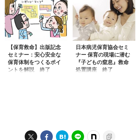
門技能との、２つにわけられ
10:00～12:00（終了：評価
益を求めて保育をしているは
る以上、保育者は常に過去の
ます。保育園看護師や保育士
8.75 ...
ずなのに、どうにもギクシャ
重大事故に学び、「うちの園
等のみなさんは、後者の救命
クしてしまう。新規に設立さ
でも起こるかもしれない」
講習を受講することによる技
れた保育園や職員の入れ替わ
「うちの園ではどのような対
能の理解と習得が求められま
りの激しい施設では、そんな
策が取れるだろうか」と、自
す。本 ...
悩みが聴こえてきます。子ど
分たちの保育に当てはめて考
もたちのためにどうにかした
え続けなければなりません。
【保育救命】出版記念
日本病児保育協会セミ
い、子どもを真ん中にした保
それは子どもたちのためであ
セミナー：安心安全な
ナー 保育の現場に潜む
育の実践に向けて、保育者間
ると同時に、自分の仕事や職
保育体制をつくるポイ
『子どもの窒息』救命
の合意形成が進む場をつくる
場の仲間を守るためでもあり
ントを解説 終了
処置講座 終了
知恵が求められています。 保
ます。 保育の事故の裁判例２
育の事故対応も思い通りに運
０選の判決解説とともに、事
保育施設で、子どもたちが
日本病児保育協会の「保育
ばないので事前準備と場づく
故（または裁判）に至った保
安心して、元気にあそぶこと
スキルアップ・オープンセミ
りが大事です。そこで今回
育実践の問題点について遠藤
ができる、子どもの発達を保
ナー」（2014年9月27日
は、誰もが冷静ではいられな
が語った、弁護士との共著
障する安全な保育環境づくり
（土）10:00～11:45）救急救
いものの、助け合う者同士、
「選ばれる園になるための保
を応援していくためのガイド
命講座「5～6分が生命の分か
ひとつひとつの意見を受け止
育事故対応マニュアル」をも
ブック、「保育救命」が、７
れ目！ 保育の現場に潜む『子
めながら数々のト ...
とにしたセミナーを ...
月１日（金）メイトのひろば
どもの窒息』即時対処法」受
ブックス（月刊ひろば別冊）
講者募集のお知らせです。子
として出版されました。 【保
どもの救命処置というと、子
育救命】～保育者のための安
どもが高いところから落下し