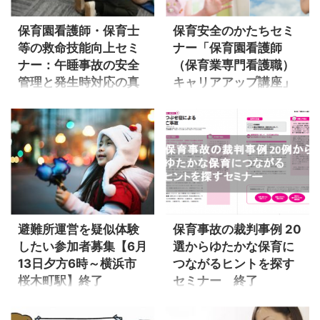
13:00~18:00（通常のセミナー
園看護師・保育士等の救命技
にくらべて、1時間長く開催し
能向上セミナー講義：午睡時
保育園看護師・保育士
保育安全のかたちセミ
ます） 募集締切 7/18（日）
間の安全管理 - 失敗事例との
等の救命技能向上セミ
ナー「保育園看護師
13:00~18:00（通常のセミナー
比較－〇保育園看護師（保育
ナー：午睡事故の安全
（保育業専門看護職）
にくらべて、1時間長く開催し
業専門看護職）キャリア入門
管理と発生時対応の真
キャリアアップ講座」
ます） 募集締切 9/11（土）
講座人気講座の名古屋初開催
相 終了
全日程終了
13:00~18:00（通常のセミナー
（東京会場参加者の声）〇－
にくらべて、1時間長く開催し
救命技能向上セミナーの参加
本セミナーの実施内容3月1日
全終了名古屋会場（名古屋市
ます） 募集締切 10/17（日）
費について 保育園看護師（保
（日）東京開催2月23日（日）
公会堂）保育園看護師（保育
13:00~18:00（通常のセミ ...
育業専門看護職）キャリア入
名古屋開催演習：ポケットマ
業専門看護職）キャリア入門
門講座時間：10:00～12:00 講
スク活用の心肺蘇生〇〇講
講座 2月23日（日）10:00～
習 ２時間参加費：4, ...
義：午睡時間の安全管理 - 失
12:00 名古屋初開催！4,000円
敗事例との比較〇〇講義：給
（税別） https://child-
食時の気道内閉そく（気道内
care.ne.jp/onlinekango 全終了
異物とアレルギー疾患に伴う
東京会場（渋谷）保育園看護
避難所運営を疑似体験
保育事故の裁判事例 20
閉そく）〇－演習：異物除去
師（保育業専門看護職）キャ
したい参加者募集【6月
選からゆたかな保育に
の手技練習（シミュレーショ
リア入門講座 5月26日（日）
13日夕方6時～横浜市
つながるヒントを探す
ン）〇－ 救命講習で学ぶ救
10:00～12:00（終了：評価
桜木町駅】終了
セミナー 終了
命処置は、一般市民の善意に
8.6点 /10） 6月23日（日）
よる行為と、仕事上の安全管
10:00～12:00（終了：評価
保育施設に勤める者同士、
子どもたちを保育して、子
理の法的義務にもとづいた専
8.3点 /10） 7月14日（日）
同じように子どもの最善の利
どもの命にかかわる仕事であ