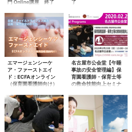
門 Online講座 終了
了
バイスタンダー
参加者全員プレゼント 保育の
（bystander）とは「傍観者、
事故の裁判例２０選の判決に
その場に居合わせた人」を意
関する解説とともに、事故
味します。救命講習の参加者
（または裁判）に至った保育
は事故現場に出くわした場合
実践の問題点について遠藤が
に備えて、バイスタンダーと
語った、弁護士との共著「選
して緊急通報（119番）をはじ
ばれる園になるための保育事
め心肺蘇生や、AEDの使用方
故対応マニュアル」を、本講
法といった救助に携わるため
座お申し込みのみなさん全員
エマージェンシーケ
名古屋市公会堂【午睡
の技能を教わります。 そのバ
にもれなく差し上げます。 保
ア・ファーストエイ
事故の安全管理編】保
イスタンダーに対して、幼稚
育が子どもの命にかかわる仕
ド：ECFAオンライン
育園看護師・保育士等
園教諭といった教育施設職員
事である以上、保育者は常に
（保育園看護師向け）
の救命技能向上セミナ
やこども園ほか保育施設職員
過去の重大事故に学び、再発
セミナー 終了
ー 終了
については、職務上、事故防
防止に向けてどのような対策
止に務めつつ子どもの事故に
を取ることができるのか自ら
開催時間：各日 13:00～18:00
本セミナーの実施内容2月23日
備えるファーストレスポンダ
の保育実践に照らして考えつ
オンライン開催（申込締め切
（日）10:00～12:002月23日
ー（対応義務者）に位置づけ
づけなければなりません。本
りは開催日の7日前）主催：チ
（日）13:00～16:00保育園看
られます。本講座では、保育
講座では、保育事故を防止す
ャイルドライフェス横浜（共
護師・保育士等の救命技能向
事故の検証報告書をふり返り
る安全確認のポイントに触れ
催：保育安全のかたち） 開催
上セミナー演習：ポケットマ
ながら、 ...
ながら、子ども ...
日程 6/27（日）
スク活用の心肺蘇生－〇保育