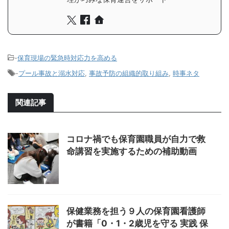
-
保育現場の緊急時対応力を高める
-
プール事故と溺水対応
,
事故予防の組織的取り組み
,
時事ネタ
関連記事
コロナ禍でも保育園職員が自力で救
命講習を実施するための補助動画
保健業務を担う９人の保育園看護師
が書籍「0・1・2歳児を守る 実践 保